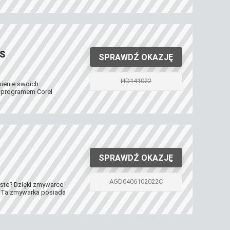
 S
SPRAWDŹ OKAZJĘ
HD141022
esienie swoich
z programem Corel
SPRAWDŹ OKAZJĘ
AGD0406102022C
yste? Dzięki zmywarce
. Ta zmywarka posiada