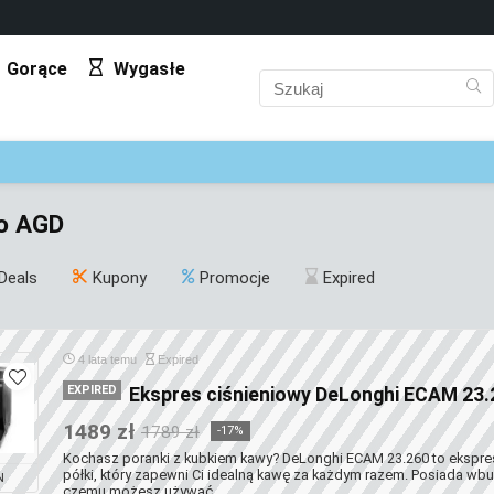
Gorące
Wygasłe
o AGD
Deals
Kupony
Promocje
Expired
4 lata temu
Expired
EXPIRED
Ekspres ciśnieniowy DeLonghi ECAM 23.
1489 zł
1789 zł
-17%
Kochasz poranki z kubkiem kawy? DeLonghi ECAM 23.260 to ekspre
półki, który zapewni Ci idealną kawę za każdym razem. Posiada wb
N
czemu możesz używać ...