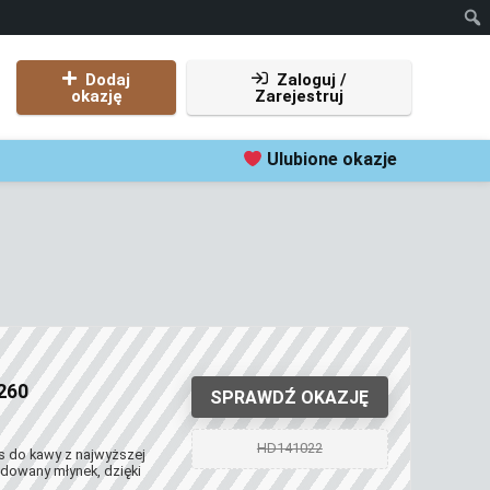
Dodaj
Zaloguj /
okazję
Zarejestruj
Ulubione okazje
260
SPRAWDŹ OKAZJĘ
HD141022
s do kawy z najwyższej
udowany młynek, dzięki