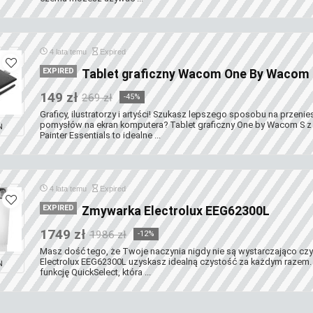
4 lata temu
Expired
EXPIRED
Tablet graficzny Wacom One By Wacom
149 zł
269 zł
-45%
Graficy, ilustratorzy i artyści! Szukasz lepszego sposobu na przeni
pomysłów na ekran komputera? Tablet graficzny One by Wacom S 
N
Painter Essentials to idealne ...
4 lata temu
Expired
EXPIRED
Zmywarka Electrolux EEG62300L
1749 zł
1986 zł
-12%
Masz dość tego, że Twoje naczynia nigdy nie są wystarczająco cz
Electrolux EEG62300L uzyskasz idealną czystość za każdym razem
N
funkcję QuickSelect, która ...