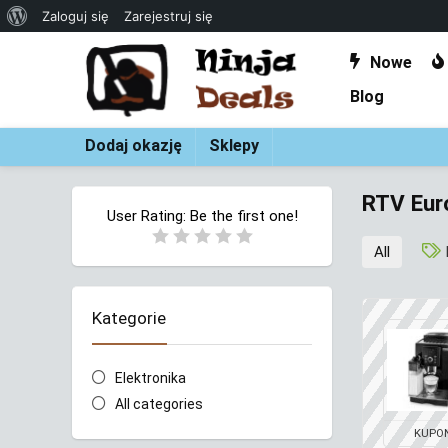
O
Zaloguj się
Zarejestruj się
WordPressie
Nowe
Blog
Dodaj okazję
Sklepy
RTV Eur
User Rating:
Be the first one!
All
Kategorie
Elektronika
All categories
KUPO